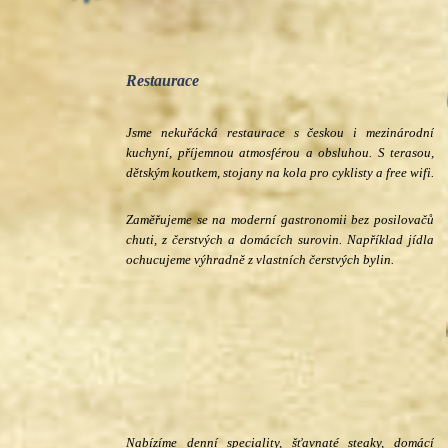
Restaurace
Jsme nekuřácká restaurace s českou i mezinárodní
kuchyní, příjemnou atmosférou a obsluhou. S terasou,
dětským koutkem, stojany na kola pro cyklisty a free wifi.
Zaměřujeme se na moderní gastronomii bez posilovačů
chuti, z čerstvých a domácích surovin. Například jídla
ochucujeme výhradně z vlastních čerstvých bylin.
Nabízíme denní speciality, šťavnaté steaky, domácí