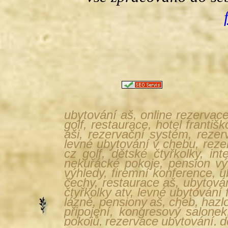
ubytování aš, online rezervac
golf, restaurace, hotel franti
aši, rezervační systém, rezer
levné ubytování v chebu, rezer
cz golf, dětské čtyřkolky, in
nekuřácké pokoje, pension výh
výhledy, firemní konference, 
čechy, restaurace aš, ubytován
čtyřkolky atv, levné ubytování 
lázně, pensiony aš, cheb, hazlov
připojení, kongresový salonek
pokojů, rezervace ubytování, d